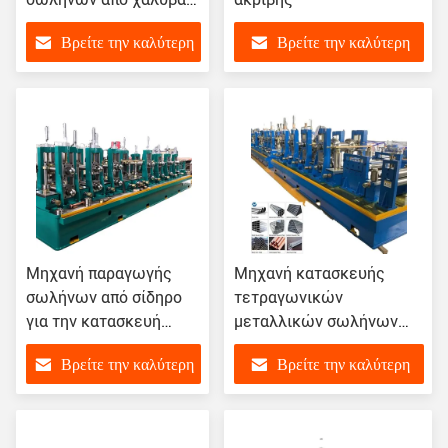
άνθρακα υψηλής
Βρείτε την καλύτερη
Βρείτε την καλύτερη
συχνότητας
τιμή
τιμή
Μηχανή παραγωγής
Μηχανή κατασκευής
σωλήνων από σίδηρο
τετραγωνικών
για την κατασκευή
μεταλλικών σωλήνων
σωλήνων
Αλουμίνιο κράμα χάλυβα
Βρείτε την καλύτερη
Βρείτε την καλύτερη
450mm-550mm
τιμή
τιμή