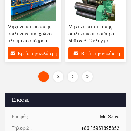
Μηχανή κατασκευής
Μηχανή κατασκευής
σωλήνων από χαλκό
σωλήνων από σίδηρο
αλουμίνιο σιδήρου
500kw PLC έλεγχο
κατασκευή ODM
Βρείτε την καλύτερη
Βρείτε την καλύτερη
τιμή
τιμή
1
2
Επαφές
Επαφές:
Mr. Sales
Τηλεφώνημα:
+86 15961895852