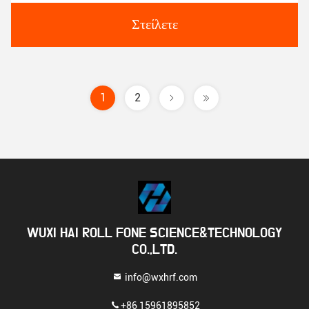
Στείλετε
1
2
WUXI HAI ROLL FONE SCIENCE&TECHNOLOGY
CO.,LTD.
info@wxhrf.com
+86 15961895852