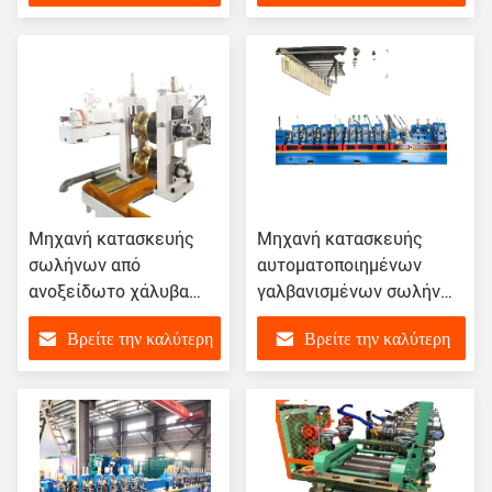
τιμή
τιμή
Μηχανή κατασκευής
Μηχανή κατασκευής
σωλήνων από
αυτοματοποιημένων
ανοξείδωτο χάλυβα
γαλβανισμένων σωλήνων
υψηλής ακρίβειας
σιδήρου
Βρείτε την καλύτερη
Βρείτε την καλύτερη
600kw
τιμή
τιμή