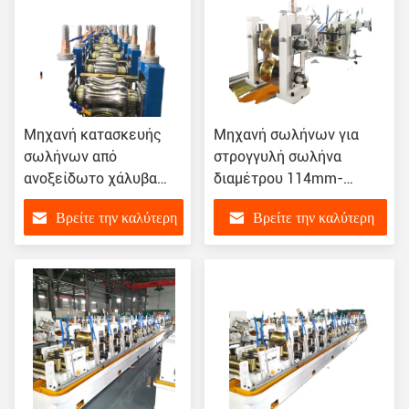
Μηχανή κατασκευής
Μηχανή σωλήνων για
σωλήνων από
στρογγυλή σωλήνα
ανοξείδωτο χάλυβα
διαμέτρου 114mm-
380V 100kw
200mm σε τετραγωνική
Βρείτε την καλύτερη
Βρείτε την καλύτερη
γραμμή παραγωγής
σωλήνων από χάλυβα
τιμή
τιμή