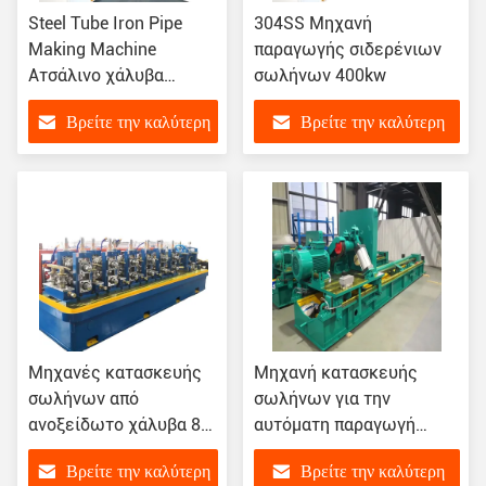
Steel Tube Iron Pipe
304SS Μηχανή
Making Machine
παραγωγής σιδερένιων
Ατσάλινο χάλυβα
σωλήνων 400kw
Προσαρμοσμένο
Βρείτε την καλύτερη
Βρείτε την καλύτερη
τιμή
τιμή
Μηχανές κατασκευής
Μηχανή κατασκευής
σωλήνων από
σωλήνων για την
ανοξείδωτο χάλυβα 8
αυτόματη παραγωγή
mm~38 mm
σωλήνων χαλκού
Βρείτε την καλύτερη
Βρείτε την καλύτερη